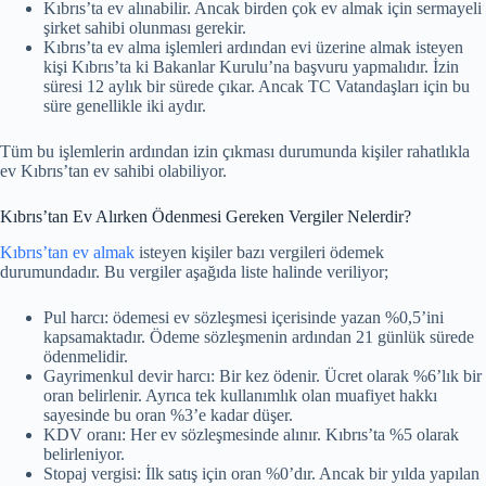
Kıbrıs’ta ev alınabilir. Ancak birden çok ev almak için sermayeli
şirket sahibi olunması gerekir.
Kıbrıs’ta ev alma işlemleri ardından evi üzerine almak isteyen
kişi Kıbrıs’ta ki Bakanlar Kurulu’na başvuru yapmalıdır. İzin
süresi 12 aylık bir sürede çıkar. Ancak TC Vatandaşları için bu
süre genellikle iki aydır.
Tüm bu işlemlerin ardından izin çıkması durumunda kişiler rahatlıkla
ev Kıbrıs’tan ev sahibi olabiliyor.
Kıbrıs’tan Ev Alırken Ödenmesi Gereken Vergiler Nelerdir?
Kıbrıs’tan ev almak
isteyen kişiler bazı vergileri ödemek
durumundadır. Bu vergiler aşağıda liste halinde veriliyor;
Pul harcı: ödemesi ev sözleşmesi içerisinde yazan %0,5’ini
kapsamaktadır. Ödeme sözleşmenin ardından 21 günlük sürede
ödenmelidir.
Gayrimenkul devir harcı: Bir kez ödenir. Ücret olarak %6’lık bir
oran belirlenir. Ayrıca tek kullanımlık olan muafiyet hakkı
sayesinde bu oran %3’e kadar düşer.
KDV oranı: Her ev sözleşmesinde alınır. Kıbrıs’ta %5 olarak
belirleniyor.
Stopaj vergisi: İlk satış için oran %0’dır. Ancak bir yılda yapılan