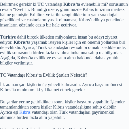
Belirtmek gerekir ki
TC
vatandaşı
Kıbrıs’
ta evlenebilir mi? sorusunun
cevabı “Evet”tir. Bilindiği üzere, günümüzde Kıbrıs turizmin merkezi
hâline gelmiştir. Kültürel ve tarihi zenginliklerinin yanı sıra doğal
güzellikleri ve casinoların yasak olmaması, Kıbrıs’ı dünya genelinde
insanların gözünde cazip bir hale getiriyor.
Türkiye
dahil birçok ülkeden milyonlarca insan bu adayı ziyaret
ediyor.
Kıbrıs
‘ta yaşamak isteyen kişiler için en önemli yollardan biri
de evliliktir. Ayrıca,
Türk
vatandaşları ev sahibi olmak istediklerinde,
evlilik sonrasında birden fazla ev alma imkanına sahip olabiliyorlar.
Aşağıda, Kıbrıs’ta evlilik ve ev satın alma hakkında daha ayrıntılı
bilgiler verilmiştir.
TC Vatandaşı Kıbrıs’ta Evlilik Şartları Nelerdir?
İlk aranan şart kişilerin üç yıl evli kalmasıdır. Ayrıca başvuru öncesi
Kıbrıs’ta minimum iki yıl ikamet etmek gerekir.
Bu şartlar yerine getirildikten sonra kişiler başvuru yapabilir. İşlemler
tamamlandıktan sonra kişiler Kıbrıs vatandaşlığına sahip olabilir.
Ayrıca eşi
Kıbrıs
vatandaşı olan Türk vatandaşları gayrimenkul
alımında birden fazla alım yapabilir.