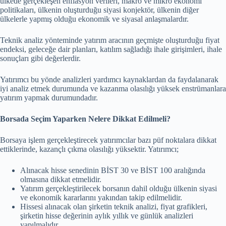
ülkede gerçekleşen enflasyon verileri, makro ve mikro ekonomi
politikaları, ülkenin oluşturduğu siyasi konjektör, ülkenin diğer
ülkelerle yapmış olduğu ekonomik ve siyasal anlaşmalardır.
Teknik analiz yönteminde yatırım aracının geçmişte oluşturduğu fiyat
endeksi, geleceğe dair planları, katılım sağladığı ihale girişimleri, ihale
sonuçları gibi değerlerdir.
Yatırımcı bu yönde analizleri yardımcı kaynaklardan da faydalanarak
iyi analiz etmek durumunda ve kazanma olasılığı yüksek enstrümanlara
yatırım yapmak durumundadır.
Borsada Seçim Yaparken Nelere Dikkat Edilmeli?
Borsaya işlem gerçekleştirecek yatırımcılar bazı püf noktalara dikkat
ettiklerinde, kazançlı çıkma olasılığı yüksektir. Yatırımcı;
Alınacak hisse senedinin BİST 30 ve BİST 100 aralığında
olmasına dikkat etmelidir.
Yatırım gerçekleştirilecek borsanın dahil olduğu ülkenin siyasi
ve ekonomik kararlarını yakından takip edilmelidir.
Hissesi alınacak olan şirketin teknik analizi, fiyat grafikleri,
şirketin hisse değerinin aylık yıllık ve günlük analizleri
yapılmalıdır.