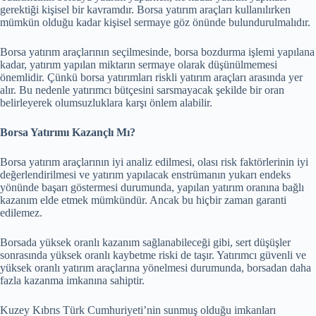
gerektiği kişisel bir kavramdır. Borsa yatırım araçları kullanılırken
mümkün olduğu kadar kişisel sermaye göz önünde bulundurulmalıdır.
Borsa yatırım araçlarının seçilmesinde, borsa bozdurma işlemi yapılana
kadar, yatırım yapılan miktarın sermaye olarak düşünülmemesi
önemlidir. Çünkü borsa yatırımları riskli yatırım araçları arasında yer
alır. Bu nedenle yatırımcı bütçesini sarsmayacak şekilde bir oran
belirleyerek olumsuzluklara karşı önlem alabilir.
Borsa Yatırımı Kazançlı Mı?
Borsa yatırım araçlarının iyi analiz edilmesi, olası risk faktörlerinin iyi
değerlendirilmesi ve yatırım yapılacak enstrümanın yukarı endeks
yönünde başarı göstermesi durumunda, yapılan yatırım oranına bağlı
kazanım elde etmek mümkündür. Ancak bu hiçbir zaman garanti
edilemez.
Borsada yüksek oranlı kazanım sağlanabileceği gibi, sert düşüşler
sonrasında yüksek oranlı kaybetme riski de taşır. Yatırımcı güvenli ve
yüksek oranlı yatırım araçlarına yönelmesi durumunda, borsadan daha
fazla kazanma imkanına sahiptir.
Kuzey Kıbrıs Türk Cumhuriyeti’nin sunmuş olduğu imkanları