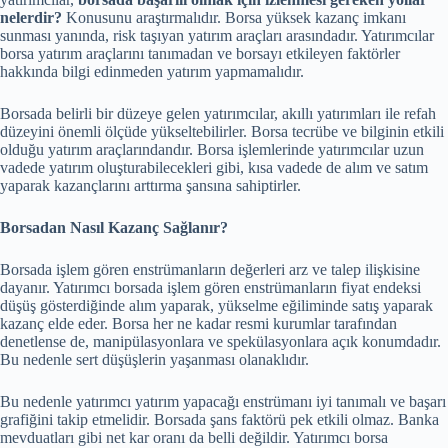
nelerdir?
Konusunu araştırmalıdır. Borsa yüksek kazanç imkanı
sunması yanında, risk taşıyan yatırım araçları arasındadır. Yatırımcılar
borsa yatırım araçlarını tanımadan ve borsayı etkileyen faktörler
hakkında bilgi edinmeden yatırım yapmamalıdır.
Borsada belirli bir düzeye gelen yatırımcılar, akıllı yatırımları ile refah
düzeyini önemli ölçüde yükseltebilirler. Borsa tecrübe ve bilginin etkili
olduğu yatırım araçlarındandır. Borsa işlemlerinde yatırımcılar uzun
vadede yatırım oluşturabilecekleri gibi, kısa vadede de alım ve satım
yaparak kazançlarını arttırma şansına sahiptirler.
Borsadan Nasıl Kazanç Sağlanır?
Borsada işlem gören enstrümanların değerleri arz ve talep ilişkisine
dayanır. Yatırımcı borsada işlem gören enstrümanların fiyat endeksi
düşüş gösterdiğinde alım yaparak, yükselme eğiliminde satış yaparak
kazanç elde eder. Borsa her ne kadar resmi kurumlar tarafından
denetlense de, manipülasyonlara ve spekülasyonlara açık konumdadır.
Bu nedenle sert düşüşlerin yaşanması olanaklıdır.
Bu nedenle yatırımcı yatırım yapacağı enstrümanı iyi tanımalı ve başarı
grafiğini takip etmelidir. Borsada şans faktörü pek etkili olmaz. Banka
mevduatları gibi net kar oranı da belli değildir. Yatırımcı borsa