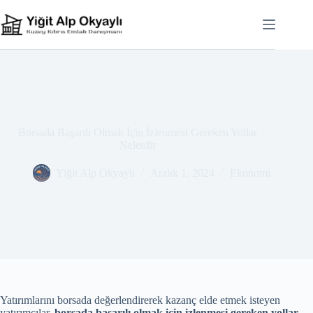
Skip
to
content
Borsada Başarılı Olmak İçin İzlenmesi Gereken Yollar
Nelerdir
Yiğit Alp Okyaylı
Aralık 1, 2024
Ekonomi
Yatırımlarını borsada değerlendirerek kazanç elde etmek isteyen
yatırımcılar,
borsada başarılı olmak için izlenmesi gereken yollar