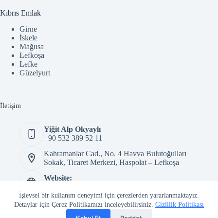
Kıbrıs Emlak
Girne
İskele
Mağusa
Lefkoşa
Lefke
Güzelyurt
İletişim
Yiğit Alp Okyaylı
+90 532 389 52 11
Kahramanlar Cad., No. 4 Havva Bulutoğulları
Sokak, Ticaret Merkezi, Haspolat – Lefkoşa
Website:
https://cyprus-projects.com/
İşlevsel bir kullanım deneyimi için çerezlerden yararlanmaktayız.
Copyright © 2026 - Yiğit Alp Okyaylı - Her Hakkı Saklıdır.
Detaylar için Çerez Politikamızı inceleyebilirsiniz.
Gizlilik Politikası
Kabul Et
Reddet