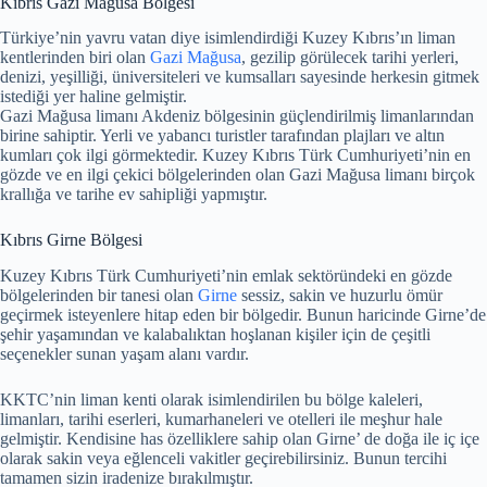
Kıbrıs Gazi Mağusa Bölgesi
Türkiye’nin yavru vatan diye isimlendirdiği Kuzey Kıbrıs’ın liman
kentlerinden biri olan
Gazi Mağusa
, gezilip görülecek tarihi yerleri,
denizi, yeşilliği, üniversiteleri ve kumsalları sayesinde herkesin gitmek
istediği yer haline gelmiştir.
Gazi Mağusa limanı Akdeniz bölgesinin güçlendirilmiş limanlarından
birine sahiptir. Yerli ve yabancı turistler tarafından plajları ve altın
kumları çok ilgi görmektedir. Kuzey Kıbrıs Türk Cumhuriyeti’nin en
gözde ve en ilgi çekici bölgelerinden olan Gazi Mağusa limanı birçok
krallığa ve tarihe ev sahipliği yapmıştır.
Kıbrıs Girne Bölgesi
Kuzey Kıbrıs Türk Cumhuriyeti’nin emlak sektöründeki en gözde
bölgelerinden bir tanesi olan
Girne
sessiz, sakin ve huzurlu ömür
geçirmek isteyenlere hitap eden bir bölgedir. Bunun haricinde Girne’de
şehir yaşamından ve kalabalıktan hoşlanan kişiler için de çeşitli
seçenekler sunan yaşam alanı vardır.
KKTC’nin liman kenti olarak isimlendirilen bu bölge kaleleri,
limanları, tarihi eserleri, kumarhaneleri ve otelleri ile meşhur hale
gelmiştir. Kendisine has özelliklere sahip olan Girne’ de doğa ile iç içe
olarak sakin veya eğlenceli vakitler geçirebilirsiniz. Bunun tercihi
tamamen sizin iradenize bırakılmıştır.