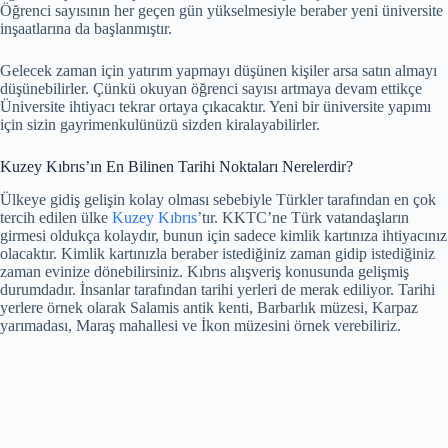
Öğrenci sayısının her geçen gün yükselmesiyle beraber yeni üniversite
inşaatlarına da başlanmıştır.
Gelecek zaman için yatırım yapmayı düşünen kişiler arsa satın almayı
düşünebilirler. Çünkü okuyan öğrenci sayısı artmaya devam ettikçe
Üniversite ihtiyacı tekrar ortaya çıkacaktır. Yeni bir üniversite yapımı
için sizin gayrimenkulünüzü sizden kiralayabilirler.
Kuzey Kıbrıs’ın En Bilinen Tarihi Noktaları Nerelerdir?
Ülkeye gidiş gelişin kolay olması sebebiyle Türkler tarafından en çok
tercih edilen ülke
Kuzey Kıbrıs
’tır. KKTC’ne Türk vatandaşların
girmesi oldukça kolaydır, bunun için sadece kimlik kartınıza ihtiyacınız
olacaktır. Kimlik kartınızla beraber istediğiniz zaman gidip istediğiniz
zaman evinize dönebilirsiniz. Kıbrıs alışveriş konusunda gelişmiş
durumdadır. İnsanlar tarafından tarihi yerleri de merak ediliyor. Tarihi
yerlere örnek olarak Salamis antik kenti, Barbarlık müzesi, Karpaz
yarımadası, Maraş mahallesi ve İkon müzesini örnek verebiliriz.