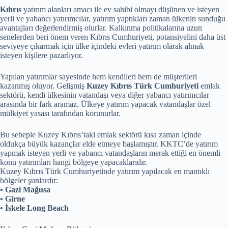
Kıbrıs
yatırım alanları amacı ile ev sahibi olmayı düşünen ve isteyen
yerli ve yabancı yatırımcılar, yatırım yaptıkları zaman ülkenin sunduğu
avantajları değerlendirmiş olurlar. Kalkınma politikalarına uzun
senelerden beri önem veren Kıbrıs Cumhuriyeti, potansiyelini daha üst
seviyeye çıkarmak için ülke içindeki evleri yatırım olarak almak
isteyen kişilere pazarlıyor.
Yapılan yatırımlar sayesinde hem kendileri hem de müşterileri
kazanmış oluyor. Gelişmiş
Kuzey Kıbrıs Türk Cumhuriyeti
emlak
sektörü, kendi ülkesinin vatandaşı veya diğer yabancı yatırımcılar
arasında bir fark aramaz. Ülkeye yatırım yapacak vatandaşlar özel
mülkiyet yasası tarafından korunurlar.
Bu sebeple Kuzey Kıbrıs’taki emlak sektörü kısa zaman içinde
oldukça büyük kazançlar elde etmeye başlamıştır. KKTC’de yatırım
yapmak isteyen yerli ve yabancı vatandaşların merak ettiği en önemli
konu yatırımları hangi bölgeye yapacaklarıdır.
Kuzey Kıbrıs Türk Cumhuriyetinde yatırım yapılacak en mantıklı
bölgeler şunlardır:
• Gazi Mağusa
• Girne
• İskele Long Beach