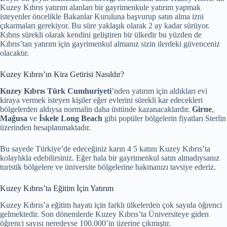
Kuzey Kıbrıs yatırım alanları bir gayrimenkule yatırım yapmak
isteyenler öncelikle Bakanlar Kuruluna başvurup satın alma izni
çıkarmaları gerekiyor. Bu süre yaklaşık olarak 2 ay kadar sürüyor.
Kıbrıs sürekli olarak kendini geliştiren bir ülkedir bu yüzden de
Kıbrıs’tan yatırım için gayrimenkul almanız sizin ilerdeki güvenceniz
olacaktır.
Kuzey Kıbrıs’ın Kira Getirisi Nasıldır?
Kuzey Kıbrıs Türk Cumhuriyeti
’nden yatırım için aldıkları evi
kiraya vermek isteyen kişiler eğer evlerini sürekli kar edecekleri
bölgelerden aldıysa normalin daha üstünde kazanacaklardır.
Girne
,
Mağusa
ve
İskele Long Beach
gibi popüler bölgelerin fiyatları Sterlin
üzerinden hesaplanmaktadır.
Bu sayede Türkiye’de edeceğiniz karın 4 5 katını Kuzey Kıbrıs’ta
kolaylıkla edebilirsiniz. Eğer hala bir gayrimenkul satın almadıysanız
turistik bölgelere ve üniversite bölgelerine bakmanızı tavsiye ederiz.
Kuzey Kıbrıs’ta Eğitim İçin Yatırım
Kuzey Kıbrıs’a eğitim hayatı için farklı ülkelerden çok sayıda öğrenci
gelmektedir. Son dönemlerde Kuzey Kıbrıs’ta Üniversiteye giden
öğrenci sayısı neredeyse 100.000’in üzerine çıkmıştır.