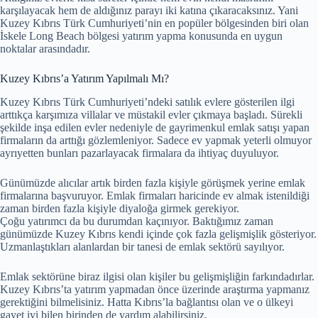
karşılayacak hem de aldığınız parayı iki katına çıkaracaksınız. Yani
Kuzey Kıbrıs Türk Cumhuriyeti’nin en popüler bölgesinden biri olan
İskele Long Beach bölgesi yatırım yapma konusunda en uygun
noktalar arasındadır.
Kuzey Kıbrıs’a Yatırım Yapılmalı Mı?
Kuzey Kıbrıs Türk Cumhuriyeti’ndeki satılık evlere gösterilen ilgi
arttıkça karşımıza villalar ve müstakil evler çıkmaya başladı. Sürekli
şekilde inşa edilen evler nedeniyle de gayrimenkul emlak satışı yapan
firmaların da arttığı gözlemleniyor. Sadece ev yapmak yeterli olmuyor
ayrıyetten bunları pazarlayacak firmalara da ihtiyaç duyuluyor.
Günümüzde alıcılar artık birden fazla kişiyle görüşmek yerine emlak
firmalarına başvuruyor. Emlak firmaları haricinde ev almak istenildiği
zaman birden fazla kişiyle diyaloğa girmek gerekiyor.
Çoğu yatırımcı da bu durumdan kaçınıyor. Baktığımız zaman
günümüzde Kuzey Kıbrıs kendi içinde çok fazla gelişmişlik gösteriyor.
Uzmanlaştıkları alanlardan bir tanesi de emlak sektörü sayılıyor.
Emlak sektörüne biraz ilgisi olan kişiler bu gelişmişliğin farkındadırlar.
Kuzey Kıbrıs’ta yatırım yapmadan önce üzerinde araştırma yapmanız
gerektiğini bilmelisiniz. Hatta Kıbrıs’la bağlantısı olan ve o ülkeyi
gayet iyi bilen birinden de yardım alabilirsiniz.