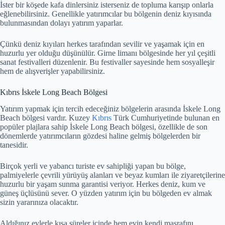
İster bir köşede kafa dinlersiniz isterseniz de topluma karışıp onlarla
eğlenebilirsiniz. Genellikle yatırımcılar bu bölgenin deniz kıyısında
bulunmasından dolayı yatırım yaparlar.
Çünkü deniz kıyıları herkes tarafından sevilir ve yaşamak için en
huzurlu yer olduğu düşünülür. Girne limanı bölgesinde her yıl çeşitli
sanat festivalleri düzenlenir. Bu festivaller sayesinde hem sosyalleşir
hem de alışverişler yapabilirsiniz.
Kıbrıs İskele Long Beach Bölgesi
Yatırım yapmak için tercih edeceğiniz bölgelerin arasında İskele Long
Beach bölgesi vardır. Kuzey
Kıbrıs
Türk Cumhuriyetinde bulunan en
popüler plajlara sahip İskele Long Beach bölgesi, özellikle de son
dönemlerde yatırımcıların gözdesi haline gelmiş bölgelerden bir
tanesidir.
Birçok yerli ve yabancı turiste ev sahipliği yapan bu bölge,
palmiyelerle çevrili yürüyüş alanları ve beyaz kumları ile ziyaretçilerine
huzurlu bir yaşam sunma garantisi veriyor. Herkes deniz, kum ve
güneş üçlüsünü sever. O yüzden yatırım için bu bölgeden ev almak
sizin yararınıza olacaktır.
Aldığınız evlerle kısa süreler içinde hem evin kendi masrafını