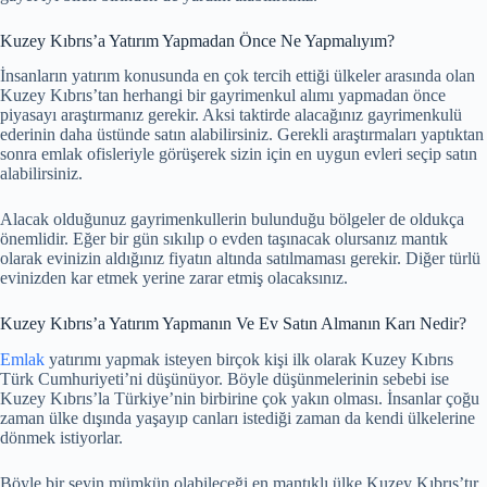
Kuzey Kıbrıs’a Yatırım Yapmadan Önce Ne Yapmalıyım?
İnsanların yatırım konusunda en çok tercih ettiği ülkeler arasında olan
Kuzey Kıbrıs’tan herhangi bir gayrimenkul alımı yapmadan önce
piyasayı araştırmanız gerekir. Aksi taktirde alacağınız gayrimenkulü
ederinin daha üstünde satın alabilirsiniz. Gerekli araştırmaları yaptıktan
sonra emlak ofisleriyle görüşerek sizin için en uygun evleri seçip satın
alabilirsiniz.
Alacak olduğunuz gayrimenkullerin bulunduğu bölgeler de oldukça
önemlidir. Eğer bir gün sıkılıp o evden taşınacak olursanız mantık
olarak evinizin aldığınız fiyatın altında satılmaması gerekir. Diğer türlü
evinizden kar etmek yerine zarar etmiş olacaksınız.
Kuzey Kıbrıs’a Yatırım Yapmanın Ve Ev Satın Almanın Karı Nedir?
Emlak
yatırımı yapmak isteyen birçok kişi ilk olarak Kuzey Kıbrıs
Türk Cumhuriyeti’ni düşünüyor. Böyle düşünmelerinin sebebi ise
Kuzey Kıbrıs’la Türkiye’nin birbirine çok yakın olması. İnsanlar çoğu
zaman ülke dışında yaşayıp canları istediği zaman da kendi ülkelerine
dönmek istiyorlar.
Böyle bir şeyin mümkün olabileceği en mantıklı ülke Kuzey Kıbrıs’tır.