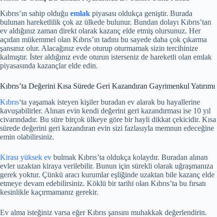
Kıbrıs’ın sahip olduğu
emlak
piyasası oldukça geniştir. Burada
bulunan hareketlilik çok az ülkede bulunur. Bundan dolayı Kıbrıs’tan
ev aldığınız zaman direkt olarak kazanç elde etmiş olursunuz. Her
açıdan mükemmel olan Kıbrıs’ın tadını bu sayede daha çok çıkarma
şansınız olur. Alacağınız evde oturup oturmamak sizin tercihinize
kalmıştır. İster aldığınız evde oturun isterseniz de hareketli olan emlak
piyasasında kazançlar elde edin.
Kıbrıs’ta Değerini Kısa Sürede Geri Kazandıran Gayrimenkul Yatırımı
Kıbrıs
‘ta yaşamak isteyen kişiler buradan ev alarak bu hayallerine
kavuşabilirler. Alınan evin kendi değerini geri kazandırması ise 10 yıl
civarındadır. Bu süre birçok ülkeye göre bir hayli dikkat çekicidir. Kısa
sürede değerini geri kazandıran evin sizi fazlasıyla memnun edeceğine
emin olabilirsiniz.
Kirası yüksek ev
bulmak Kıbrıs’ta oldukça kolaydır. Buradan alınan
evler uzaktan kiraya verilebilir. Bunun için sürekli olarak uğraşmanıza
gerek yoktur. Çünkü aracı kurumlar eşliğinde uzaktan bile kazanç elde
etmeye devam edebilirsiniz. Köklü bir tarihi olan Kıbrıs’ta bu fırsatı
kesinlikle kaçırmamanız gerekir.
Ev alma isteğiniz varsa eğer Kıbrıs şansını muhakkak değerlendirin.