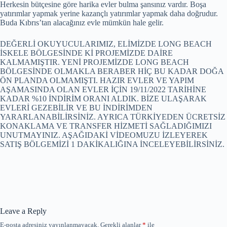
Herkesin bütçesine göre harika evler bulma şansınız vardır. Boşa
yatırımlar yapmak yerine kazançlı yatırımlar yapmak daha doğrudur.
Buda Kıbrıs’tan alacağınız evle mümkün hale gelir.
DEĞERLİ OKUYUCULARIMIZ, ELİMİZDE LONG BEACH
İSKELE BÖLGESİNDE Kİ PROJEMİZDE DAİRE
KALMAMIŞTIR. YENİ PROJEMİZDE LONG BEACH
BÖLGESİNDE OLMAKLA BERABER HİÇ BU KADAR DOĞA
ÖN PLANDA OLMAMIŞTI. HAZIR EVLER VE YAPIM
AŞAMASINDA OLAN EVLER İÇİN 19/11/2022 TARİHİNE
KADAR %10 İNDİRİM ORANI ALDIK. BİZE ULAŞARAK
EVLERİ GEZEBİLİR VE BU İNDİRİMDEN
YARARLANABİLİRSİNİZ. AYRICA TÜRKİYEDEN ÜCRETSİZ
KONAKLAMA VE TRANSFER HİZMETİ SAĞLADIĞIMIZI
UNUTMAYINIZ. AŞAĞIDAKİ VİDEOMUZU İZLEYEREK
SATIŞ BÖLGEMİZİ 1 DAKİKALIĞINA İNCELEYEBİLİRSİNİZ.
Leave a Reply
E-posta adresiniz yayınlanmayacak.
Gerekli alanlar
*
ile