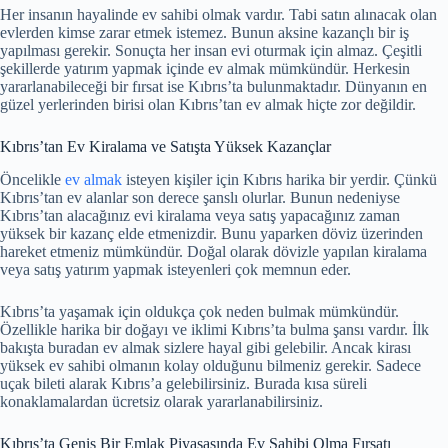
Her insanın hayalinde ev sahibi olmak vardır. Tabi satın alınacak olan
evlerden kimse zarar etmek istemez. Bunun aksine kazançlı bir iş
yapılması gerekir. Sonuçta her insan evi oturmak için almaz. Çeşitli
şekillerde yatırım yapmak içinde ev almak mümkündür. Herkesin
yararlanabileceği bir fırsat ise Kıbrıs’ta bulunmaktadır. Dünyanın en
güzel yerlerinden birisi olan Kıbrıs’tan ev almak hiçte zor değildir.
Kıbrıs’tan Ev Kiralama ve Satışta Yüksek Kazançlar
Öncelikle
ev almak
isteyen kişiler için Kıbrıs harika bir yerdir. Çünkü
Kıbrıs’tan ev alanlar son derece şanslı olurlar. Bunun nedeniyse
Kıbrıs’tan alacağınız evi kiralama veya satış yapacağınız zaman
yüksek bir kazanç elde etmenizdir. Bunu yaparken döviz üzerinden
hareket etmeniz mümkündür. Doğal olarak dövizle yapılan kiralama
veya satış yatırım yapmak isteyenleri çok memnun eder.
Kıbrıs’ta yaşamak için oldukça çok neden bulmak mümkündür.
Özellikle harika bir doğayı ve iklimi Kıbrıs’ta bulma şansı vardır. İlk
bakışta buradan ev almak sizlere hayal gibi gelebilir. Ancak kirası
yüksek ev sahibi olmanın kolay olduğunu bilmeniz gerekir. Sadece
uçak bileti alarak Kıbrıs’a gelebilirsiniz. Burada kısa süreli
konaklamalardan ücretsiz olarak yararlanabilirsiniz.
Kıbrıs’ta Geniş Bir Emlak Piyasasında Ev Sahibi Olma Fırsatı