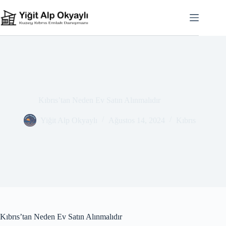
Skip
to
content
Kıbrıs’tan Neden Ev Satın Alınmalıdır
Yiğit Alp Okyaylı
Ağustos 14, 2024
Kıbrıs
Kıbrıs’tan Neden Ev Satın Alınmalıdır