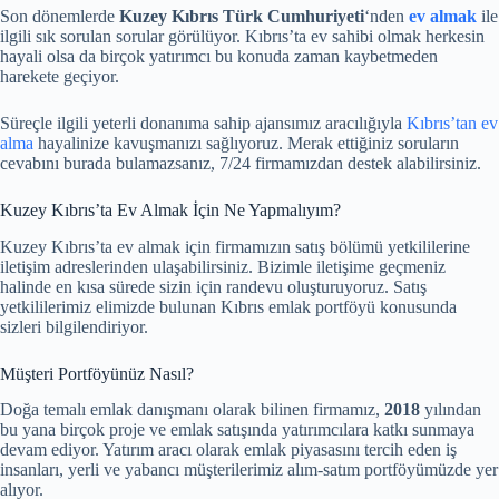
Son dönemlerde
Kuzey Kıbrıs Türk Cumhuriyeti
‘nden
ev almak
ile
ilgili sık sorulan sorular görülüyor. Kıbrıs’ta ev sahibi olmak herkesin
hayali olsa da birçok yatırımcı bu konuda zaman kaybetmeden
harekete geçiyor.
Süreçle ilgili yeterli donanıma sahip ajansımız aracılığıyla
Kıbrıs’tan ev
alma
hayalinize kavuşmanızı sağlıyoruz. Merak ettiğiniz soruların
cevabını burada bulamazsanız, 7/24 firmamızdan destek alabilirsiniz.
Kuzey Kıbrıs’ta Ev Almak İçin Ne Yapmalıyım?
Kuzey Kıbrıs’ta ev almak için firmamızın satış bölümü yetkililerine
iletişim adreslerinden ulaşabilirsiniz. Bizimle iletişime geçmeniz
halinde en kısa sürede sizin için randevu oluşturuyoruz. Satış
yetkililerimiz elimizde bulunan Kıbrıs emlak portföyü konusunda
sizleri bilgilendiriyor.
Müşteri Portföyünüz Nasıl?
Doğa temalı emlak danışmanı olarak bilinen firmamız,
2018
yılından
bu yana birçok proje ve emlak satışında yatırımcılara katkı sunmaya
devam ediyor. Yatırım aracı olarak emlak piyasasını tercih eden iş
insanları, yerli ve yabancı müşterilerimiz alım-satım portföyümüzde yer
alıyor.