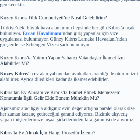
gerekecektir.
Kuzey Kıbrıs Türk Cumhuriyeti’ne Nasıl Gelebilirim?
Türkiye’deki büyük hava alanlarının hepsinde her gün Kıbrıs’a uçak
bulunuyor.
Ercan Havalimanı
‘ndan giriş yapanlar için vize
uygulaması bulunmuyor. Güney Kıbrıs Larnaka Havaalanı’ndan
girişlerde ise Schengen Vizesi şartı bulunuyor.
Kuzey Kıbrıs’ta Yatırım Yapan Yabancı Vatandaşlar İkamet İzni
Alabilirler Mi?
Kuzey Kıbrıs
’ta ev alan yabancılar, avukatları aracılığı ile oturum izni
alabilirler. Ayrıca diledikleri kadar da ikamet edebilirler.
Kıbrıs’tan Ev Alırsam ve Kıbrıs’ta İkamet Etmek İstemezsem
Konutumla İlgili Gelir Elde Etmem Mümkün Mü?
Ajansımız aracılığıyla aldığınız evin değer artışına paralel olarak size
her zaman kazanç getireceğini garanti ediyoruz. Bizimle alışveriş
yapan müşterilerimize inşaat şirketlerinden kira garantisi de alıyoruz.
Kıbrıs’ta Ev Almak İçin Hangi Prosedür İzlenir?