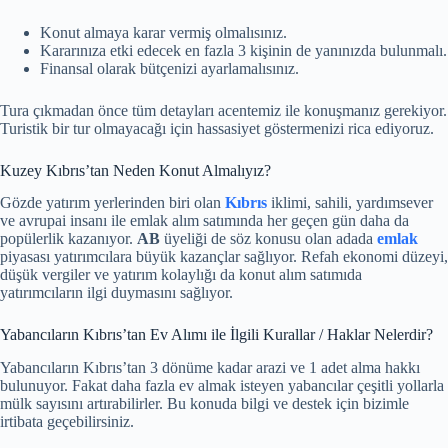
Konut almaya karar vermiş olmalısınız.
Kararınıza etki edecek en fazla 3 kişinin de yanınızda bulunmalı.
Finansal olarak bütçenizi ayarlamalısınız.
Tura çıkmadan önce tüm detayları acentemiz ile konuşmanız gerekiyor.
Turistik bir tur olmayacağı için hassasiyet göstermenizi rica ediyoruz.
Kuzey Kıbrıs’tan Neden Konut Almalıyız?
Gözde yatırım yerlerinden biri olan
Kıbrıs
iklimi, sahili, yardımsever
ve avrupai insanı ile emlak alım satımında her geçen gün daha da
popülerlik kazanıyor.
AB
üyeliği de söz konusu olan adada
emlak
piyasası yatırımcılara büyük kazançlar sağlıyor. Refah ekonomi düzeyi,
düşük vergiler ve yatırım kolaylığı da konut alım satımıda
yatırımcıların ilgi duymasını sağlıyor.
Yabancıların Kıbrıs’tan Ev Alımı ile İlgili Kurallar / Haklar Nelerdir?
Yabancıların Kıbrıs’tan 3 dönüme kadar arazi ve 1 adet alma hakkı
bulunuyor. Fakat daha fazla ev almak isteyen yabancılar çeşitli yollarla
mülk sayısını artırabilirler. Bu konuda bilgi ve destek için bizimle
irtibata geçebilirsiniz.