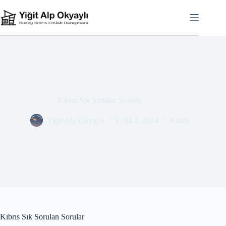
Skip
to
content
Kıbrıs Sık Sorulan Sorular
Yiğit Alp Okyaylı
Eylül 2, 2024
Kıbrıs
Kıbrıs Sık Sorulan Sorular