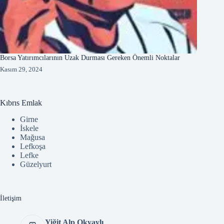
Borsa Yatırımcılarının Uzak Durması Gereken Önemli Noktalar
Kasım 29, 2024
Kıbrıs Emlak
Girne
İskele
Mağusa
Lefkoşa
Lefke
Güzelyurt
İletişim
Yiğit Alp Okyaylı