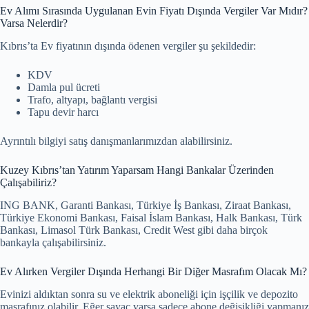
Ev Alımı Sırasında Uygulanan Evin Fiyatı Dışında Vergiler Var Mıdır?
Varsa Nelerdir?
Kıbrıs’ta Ev fiyatının dışında ödenen vergiler şu şekildedir:
KDV
Damla pul ücreti
Trafo, altyapı, bağlantı vergisi
Tapu devir harcı
Ayrıntılı bilgiyi satış danışmanlarımızdan alabilirsiniz.
Kuzey Kıbrıs’tan Yatırım Yaparsam Hangi Bankalar Üzerinden
Çalışabiliriz?
ING BANK, Garanti Bankası, Türkiye İş Bankası, Ziraat Bankası,
Türkiye Ekonomi Bankası, Faisal İslam Bankası, Halk Bankası, Türk
Bankası, Limasol Türk Bankası, Credit West gibi daha birçok
bankayla çalışabilirsiniz.
Ev Alırken Vergiler Dışında Herhangi Bir Diğer Masrafım Olacak Mı?
Evinizi aldıktan sonra su ve elektrik aboneliği için işçilik ve depozito
masrafınız olabilir. Eğer sayaç varsa sadece abone değişikliği yapmanız