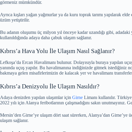
görmeniz mümkündür.
Ayrıca kışları yağan yağmurlar ya da kuru toprak tarımı yapılarak elde e
üzüm yetiştirilir.
Bu adanın oluşumu üç milyon yıl önceye kadar uzandığı gibi, adadaki y
kullanıldığında adaya daha çabuk ulaşım sağlanır.
Kıbrıs’a Hava Yolu İle Ulaşım Nasıl Sağlanır?
Lefkoşa’da Ercan Havalimanı bulunur. Dolayısıyla buraya yapılan uçuşl
yanında uçuş yapılır. Bu havalimanına indiğinizde gitmek istediğiniz nok
bakmaya gelen misafirlerimizin de kalacak yer ve havalimanı transferler
Kıbrıs’a Denizyolu İle Ulaşım Nasıldır?
Adaya denizden yapılan ulaşımlar için
Girne
Limanı kullanılır. Türkiye
2022 yılı için Alanya feribotlarının çalışmadığını sakın unutmayınız. G
Mersin’den Girne’ye ulaşım dört saat sürerken, Alanya’dan Girne’ye üç s
ulaşım sağlanır.