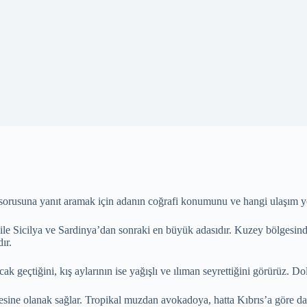
 sorusuna yanıt aramak için adanın coğrafi konumunu ve hangi ulaşım yolu
le Sicilya ve Sardinya’dan sonraki en büyük adasıdır. Kuzey bölgesin
dır.
 geçtiğini, kış aylarının ise yağışlı ve ılıman seyrettiğini görürüz. Dol
mesine olanak sağlar. Tropikal muzdan avokadoya, hatta Kıbrıs’a göre d