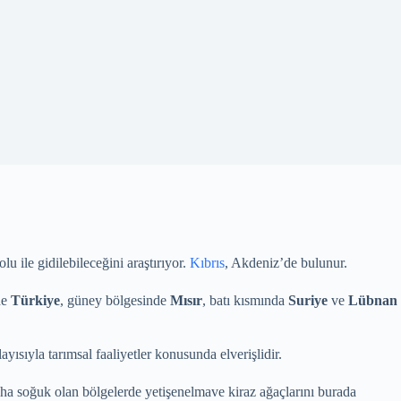
 ile gidilebileceğini araştırıyor.
Kıbrıs
, Akdeniz’de bulunur.
de
Türkiye
, güney bölgesinde
Mısır
, batı kısmında
Suriye
ve
Lübnan
ayısıyla tarımsal faaliyetler konusunda elverişlidir.
aha soğuk olan bölgelerde yetişenelmave kiraz ağaçlarını burada