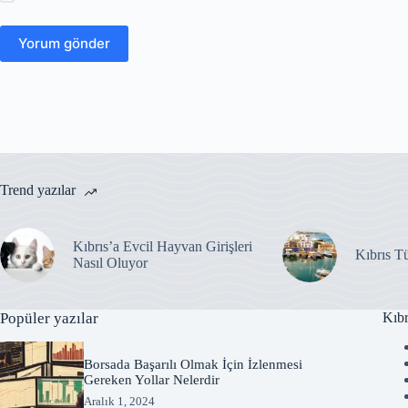
Yorum gönder
Trend yazılar
Kıbrıs’a Evcil Hayvan Girişleri
Kıbrıs T
Nasıl Oluyor
Popüler yazılar
Kıbr
Borsada Başarılı Olmak İçin İzlenmesi
Gereken Yollar Nelerdir
Aralık 1, 2024