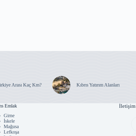
ürkiye Arası Kaç Km?
Kıbrıs Yatırım Alanları
ıs Emlak
İletişim
Girne
İskele
Mağusa
Lefkoşa