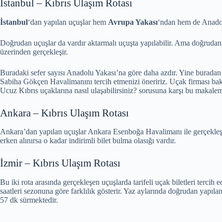
İstanbul – Kıbrıs Ulaşım Rotası
İstanbul
‘dan yapılan uçuşlar hem
Avrupa Yakası
‘ndan hem de Anadol
Doğrudan uçuşlar da vardır aktarmalı uçuşta yapılabilir. Ama doğrudan y
üzerinden gerçekleşir.
Buradaki sefer sayısı Anadolu Yakası’na göre daha azdır. Yine buradan d
Sabiha Gökçen Havalimanını tercih etmenizi öneririz. Uçak firması b
Ucuz Kıbrıs uçaklarına nasıl ulaşabilirsiniz? sorusuna karşı bu makalem
Ankara – Kıbrıs Ulaşım Rotası
Ankara’dan yapılan uçuşlar Ankara Esenboğa Havalimanı ile gerçekleşir.
erken alınırsa o kadar indirimli bilet bulma olasığı vardır.
İzmir – Kıbrıs Ulaşım Rotası
Bu iki rota arasında gerçekleşen uçuşlarda tarifeli uçak biletleri terci
saatleri sezonuna göre farklılık gösterir. Yaz aylarında doğrudan yapılan
57 dk sürmektedir.