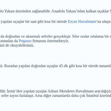
u Yakası üzerinden sağlanabilir. Anadolu Yakası’ndan kalkan uçaklar
apılan uçuşlar bir saat gibi kısa bir sürede
Ercan Havalimanı
‘na ulaşı
a doğrudan ve aktarmalı seferler gerçekleşir. Süre oralar ortalama bir 
akımından da
Pegasus
firmasını önermekteyiz.
izi de okuyabilirsiniz.
 Buradan yapılan doğrudan uçuşlar 45 dk gibi kısa bir sürede tamamlanır
h edilir. İzmir’den yapılan uçuşlar Adnan Menderes Havalimanı aracılığıy
 sefer sayısı fazlalaşır. Ama diğer zamanlarda daha çok İstanbul üzerinde