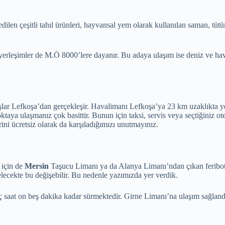
dilen çeşitli tahıl ürünleri, hayvansal yem olarak kullanılan saman, tüt
erleşimler de M.Ö 8000’lere dayanır. Bu adaya ulaşım ise deniz ve hava
ar Lefkoşa’dan gerçekleşir. Havalimanı Lefkoşa’ya 23 km uzaklıkta yer 
taya ulaşmanız çok basittir. Bunun için taksi, servis veya seçtiğiniz ote
ini ücretsiz olarak da karşıladığımızı unutmayınız.
 için de
Mersin
Taşucu Limanı ya da Alanya Limanı’ndan çıkan feribotlar
elecekte bu değişebilir. Bu nedenle yazımızda yer verdik.
aat on beş dakika kadar sürmektedir. Girne Limanı’na ulaşım sağlandıkta