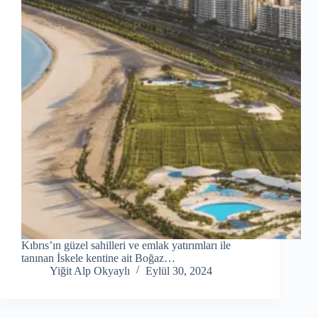
Kıbrıs’ın güzel sahilleri ve emlak yatırımları ile
tanınan İskele kentine ait Boğaz…
Yiğit Alp Okyaylı
Eylül 30, 2024