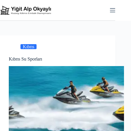
Skip
to
content
Kıbrıs
Kıbrıs Su Sporları